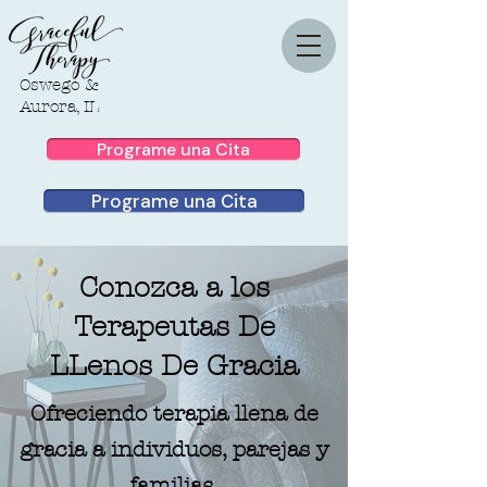
Oswego &
Aurora, IL
Programe una Cita
Programe una Cita
Conozca a los
Terapeutas De
LLenos De Gracia
Ofreciendo terapia llena de
gracia a individuos, parejas y
familias.